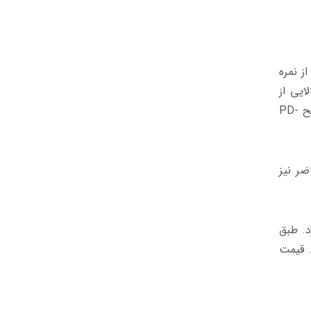
ز نمره
ایی از
طح
PD-
ضر نیز
د. طبق
. قیمت