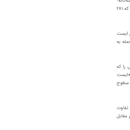
به سرطان سینه سه‌گانه-
منفی پیشرفته بود. محققان به‌طور تصادفی 566 نفر را برای دریافت کیترودا به همراه شیمی‌درمانی انتخاب کردند، در حالی که 281
ی ایست
مله به
نانی را که
«ایست
ن کارآزمایی دارای سطوح
تفاوت
18 ماه زندگی کردند و در مقابل