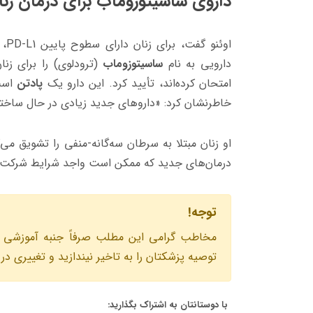
داروی ساسیتوزوماب برای درمان زنا
اوئنو گفت، برای زنان دارای سطوح پایین
PD-L1
، 
دارویی به نام
ساسیتوزوماب
(ترودلوی) را برای زنا
امتحان کرده‌اند، تأیید کرد. این دارو یک
پادتن
است 
خاطرنشان کرد: «داروهای جدید زیادی در حال ساخ
او زنان مبتلا به سرطان سه‌گانه-منفی را تشویق می‌ک
درمان‌های جدید که ممکن است واجد شرایط شرکت د
توجه!
مخاطب گرامى اين مطلب صرفاً جنبه آموزشى د
توصيه پزشكتان را به تاخير نيندازيد و تغييرى در ب
با دوستانتان به اشتراک بگذارید: