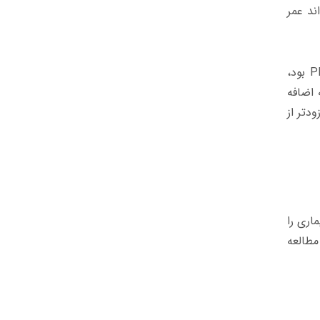
اند عمر
P
بود،
 اضافه
می از آنها زودتر از
اری را
مطالعه