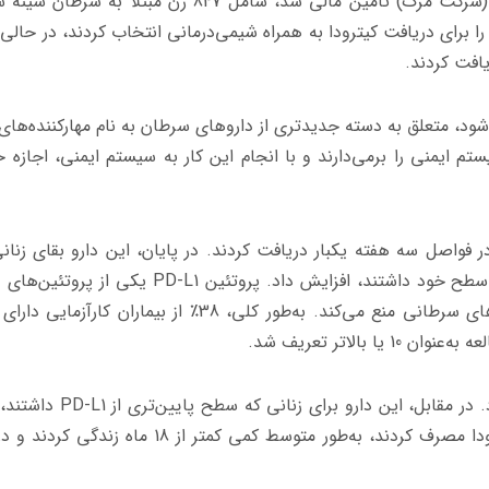
آخرین کارآزمایی که توسط شرکت سازنده این دارو (شرکت مرک) تأمین مالی شد، شامل 847 زن مبتلا 
یافت کردند.
ی‌شود، متعلق به دسته جدیدتری از داروهای سرطان به نام مهارکننده‌ها
ایمنی را برمی‌دارند و با انجام این کار به سیستم ایمنی، اجازه ح
در این آزمایشات، داروی کیترودا را 35 بار در فواصل سه هفته یکبار دریافت کردند. در پایان، این دارو بقای ز
طح خود داشتند، افزایش داد. پروتئین
PD-L1
یکی از پروتئین
های 
بازرسی» است که سیستم ایمنی را از کشتن سلول‌های سرطانی منع می‌کند. به‌طور کلی، 38٪ از بیمارا
بالاتر تعریف شد.
د. در مقابل، این دارو برای زنانی که سطح پایین‌تری از
PD-L1
داشتند، 
معنا‌داری ایجاد نکرد. از این گروه، آن‌هایی که کیترودا مصرف کردند، به‌طور متوسط کمی کمتر از 