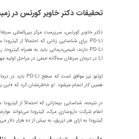
تحقیقات دکتر خاویر کورتس در زمین
دکتر خاویر کورتس، سرپرست مرکز بین‌المللی سرطان 
PD-L1
برای شناسایی زنانی که احتمالاً از کیترودا س
PD-L1
دارند، شیمی‌درمانی باید به همراه کیترودا،
L1
در درمان سرطان سه‌گانه-منفی در مراحل اولیه م
اوئنو نیز موافق است که سطح
PD-L1
باید در درما
همین کار انجام میشود. او خاطرنشان کرد که «این یاف
در نتیجه، شناسایی بیمارانی که احتمالاً از کیترودا
اعلام شرکت داروسازی مرک، کیترودا می‌تواند عوا
کیترودا به ازای هر تزریق، به بیش از ده هزار دلار می‌