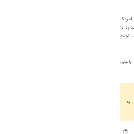
آمریکا
ارد را
 اوئنو
بالینی
 به