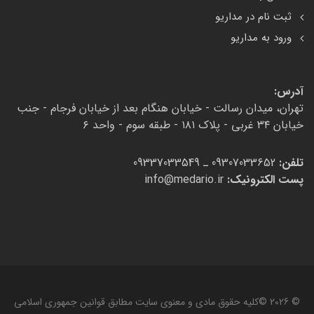
ثبت نام در مداریو
ورود به مداریو
آدرس:
تهران، میدان رسالت - خیابان هنگام بعد از خیابان فرجام - جنب
خیابان ۳۴ غربی - پلاک ۱۸۱ - طبقه سوم - واحد ۶
تلفن:
09307033652 ـ 09337033549
پست الکترونیک:
info@medario.ir
© 2026 ©کلیه حقوق مادی و معنوی سایت مطابق قوانین جمهوری اسلامی