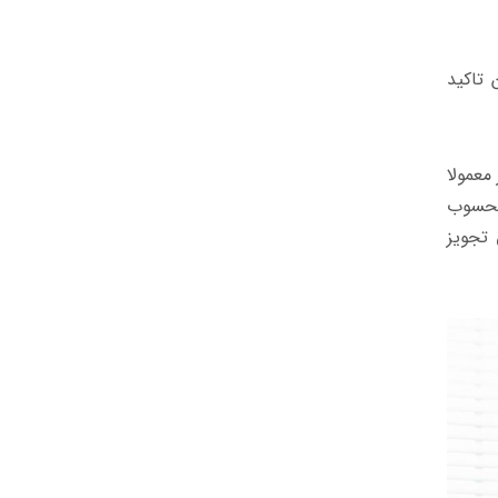
 تاکید
معمولا
محسوب
 تجویز