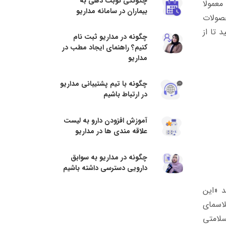
چگونگی نوبت دهی به
معمولا
بیماران در سامانه مداریو
حصولات
 تا از
چگونه در مداریو ثبت نام
کنیم؟ راهنمای ایجاد مطب در
مداریو
چگونه با تیم پشتیبانی مداریو
در ارتباط باشیم
آموزش افزودن دارو به لیست
علاقه مندی ها در مداریو
چگونه در مداریو به سوابق
دارویی دسترسی داشته باشیم
 «این
لاسمای
سلامتی