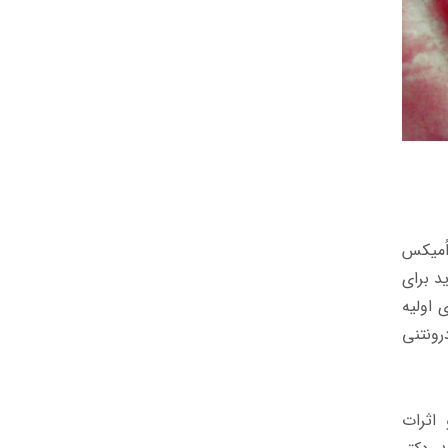
اُمیکس
د برای
 اولیه
ونتنی
اثرات