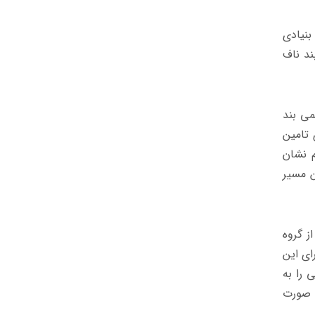
نیادی
ند ناف
می بند
 تامین
م نشان
ن مسیر
ز گروه
ای این
 را به
ورید مرکزی بدن صورت