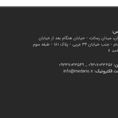
س:
ان، میدان رسالت - خیابان هنگام بعد از خیابان
فرجام - جنب خیابان ۳۴ غربی - پلاک ۱۸۱ - طبقه سوم
حد ۶
ن:
09307033652 ـ 09337033549
 الکترونیک:
info@medario.ir