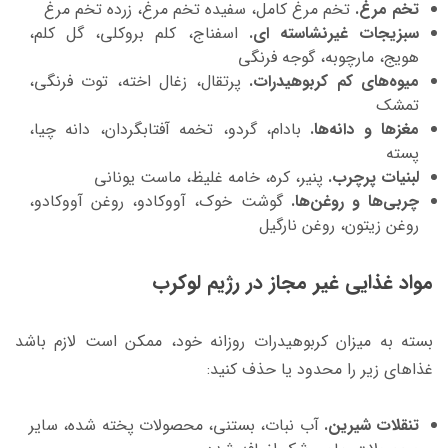
تخم مرغ.
تخم مرغ کامل، سفیده تخم مرغ، زرده تخم مرغ
سبزیجات غیرنشاسته ای.
اسفناج، کلم بروکلی، گل کلم،
هویج، مارچوبه، گوجه فرنگی
میوه‌های کم کربوهیدرات.
پرتقال، زغال اخته، توت فرنگی،
تمشک
مغزها و دانه‌ها.
بادام، گردو، تخمه آفتابگردان، دانه چیا،
پسته
لبنیات پرچرب.
پنیر، کره، خامه غلیظ، ماست یونانی
چربی‌ها و روغن‌ها.
گوشت خوک، آووکادو، روغن آووکادو،
روغن زیتون، روغن نارگیل
مواد غذایی غیر مجاز در رژیم لوکرب
بسته به میزان کربوهیدرات روزانه خود، ممکن است لازم باشد
غذاهای زیر را محدود یا حذف کنید:
تنقلات شیرین.
آب نبات، بستنی، محصولات پخته شده، سایر