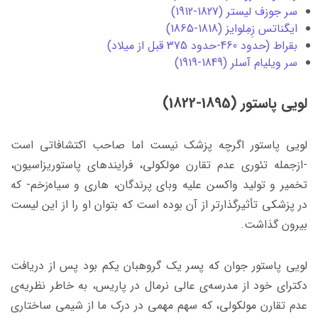
سر جوزف لیستر (1827-1912)
ایگناتس زِمِلوایز (1818-1865)
بقراط (حدود 460-حدود 375 قبل از میلاد)
سر ویلیام آسلر (1849-1919)
لویی پاستور (1895-1822)
لویی پاستور اگرچه پزشک نیست اما صاحب اکتشافاتی است
-ازجمله تئوری عدم تقارن مولکولی، فرایندهای پاستوریزاسیون،
تخمیر و تولید واکسن علیه وبای پرندگان، هاری و سیاه‌زخم- که
در پزشکی تأثیرگذارتر از آن بوده ‌است که بتوان او را از این لیست
بیرون گذاشت.
لویی پاستور جوان که پسر یک گروهبان‌ یکم بود پس از دریافت
دکترای خود از مدرسه‌ی عالی نرمال در پاریس، به خاطر نظریه‌ی
عدم تقارن مولکولی، که سهم مهمی در درک ما از شیمی ساختاری