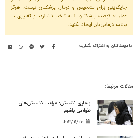
جايگزينى براى تشخيص و درمان پزشكتان نيست. هرگز
عمل به توصيه پزشكتان را به تاخير نيندازيد و تغييرى در
برنامه درمانی‌تان ايجاد نكنيد.
با دوستانتان به اشتراک بگذارید:
مقالات مرتبط:
بیماری نشستن: مراقب نشستن‌های
طولانی باشیم
1403/11/20