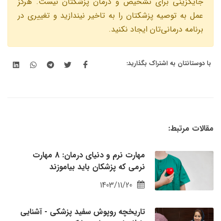
جايگزينى براى تشخيص و درمان پزشكتان نيست. هرگز
عمل به توصيه پزشكتان را به تاخير نيندازيد و تغييرى در
برنامه درمانی‌تان ايجاد نكنيد.
با دوستانتان به اشتراک بگذارید:
مقالات مرتبط:
مهارت‌ نرم و دنیای‌ درمان: 8 مهارت
نرمی که پزشکان باید بیاموزند
1403/11/20
تاریخچه روپوش سفید پزشکی - آشنایی