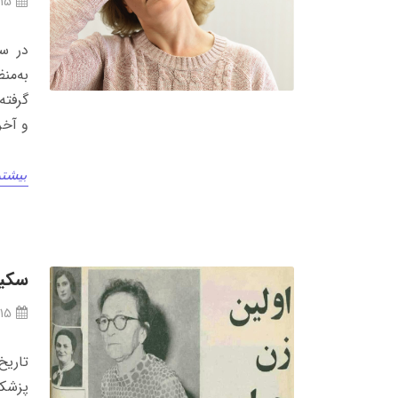
/15
در سا
و آخر
بیشتر
سکین
/15
تاریخ
پزشکی