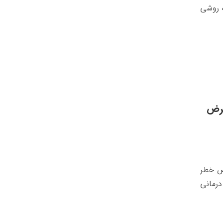
ه روشی
عرض
رض خطر
درمانی