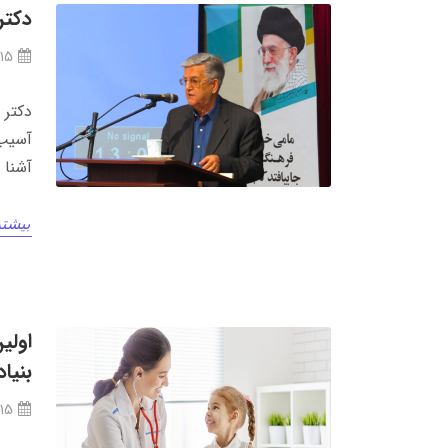
دکتر
/15
دکتر
آسیب‌
آشنا 
بیشتر
اولی
بنیا
/15