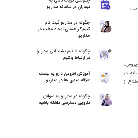
چگونگی نوبت دهی به
بیماران در سامانه مداریو
امت
چگونه در مداریو ثبت نام
کنیم؟ راهنمای ایجاد مطب در
مداریو
چگونه با تیم پشتیبانی مداریو
در ارتباط باشیم
یروس،
انه در
آموزش افزودن دارو به لیست
علاقه مندی ها در مداریو
لاع از
چگونه در مداریو به سوابق
دارویی دسترسی داشته باشیم