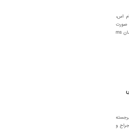
م اس،
‌منظور تسکین علائم و کند کردن پیشرفت بیماری برای بهبود درمان MS صورت
گرفته تا روند درمان بهتر مدیریت شود. در این مقاله به معرفی داروهای درمان ms
ی
رجسته
جراح و