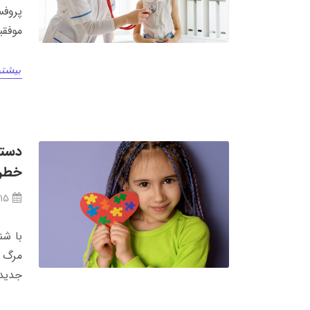
پروفس
موفقی
بیشتر
دستو
خطر 
/15
با شن
مرگ ق
جدید 