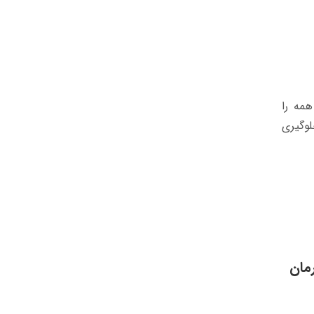
همه را
لوگیری
مان