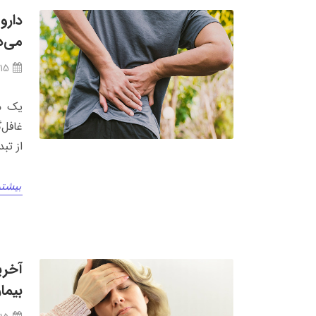
دارو
می‌د
/15
یک مط
غافل‌
از تب
بیشتر
آخری
بیمار