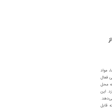
ز
، مواد
 فعال
به محل
د. این
ی‌دهد.
ه قابل