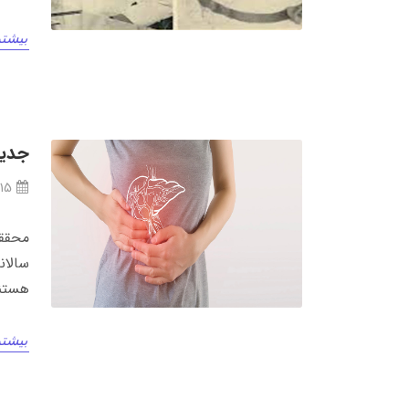
بیشتر
جدید
/15
محققا
سالان
هستن
بیشتر