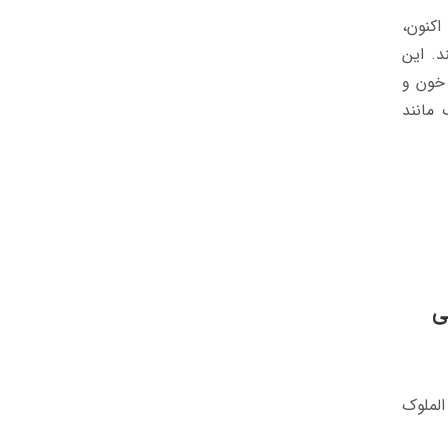
کنون،
د. این
 خون و
مانند
ی
لملوک