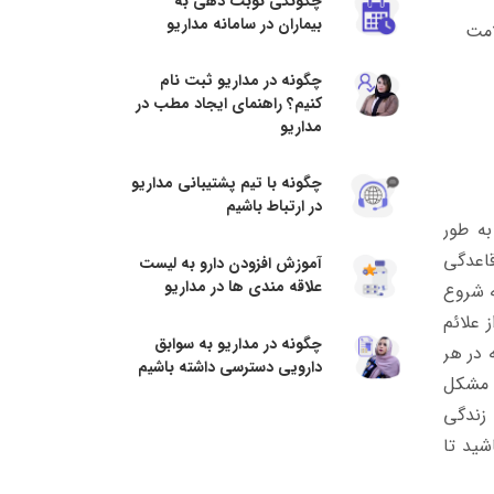
چگونگی نوبت دهی به
بیماران در سامانه مداریو
امت
چگونه در مداریو ثبت نام
کنیم؟ راهنمای ایجاد مطب در
مداریو
چگونه با تیم پشتیبانی مداریو
در ارتباط باشیم
به طور
 قاعدگی
آموزش افزودن دارو به لیست
علاقه مندی ها در مداریو
ه شروع
تواند از علائم
چگونه در مداریو به سوابق
 در هر
دارویی دسترسی داشته باشیم
 مشکل
 زندگی
شید تا