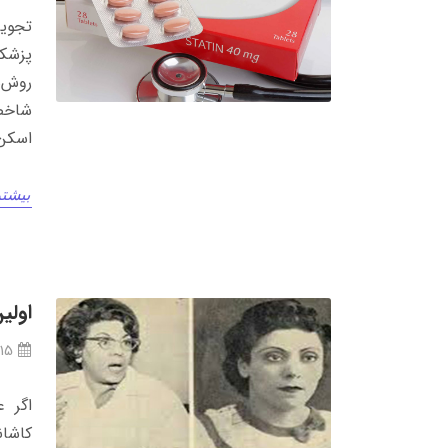
تجویز
پزشکا
روش‌ه
شاخص 
اسکن 
بیشتر
اولی
/15
اگر ع
کاشان