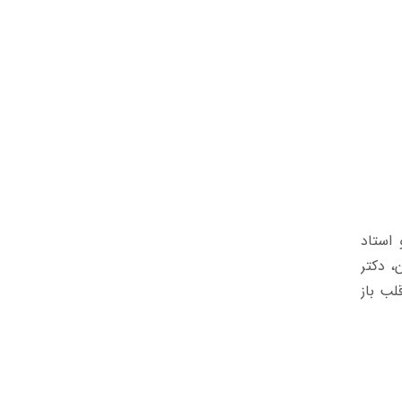
 استاد
، دکتر
لب باز