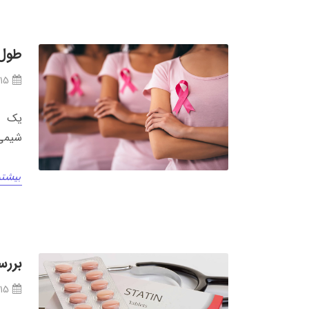
طول 
/15
شیمی‌
بیشتر
بررس
/15