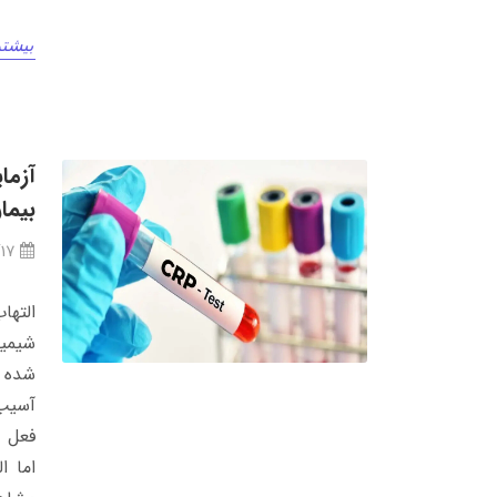
بیشتر
بیما
/17
التها
شیمیا
شده و
آسیب 
فعل و
اما ا