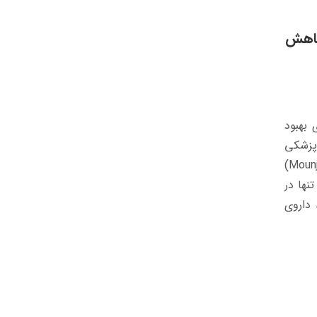
ت و کاهش
 بهبود
پزشکی
که توجه بسیاری را به خود جلب کرده است، ساخت داروی مونجارو (Mounjaro)
نها در
، همانند داروی