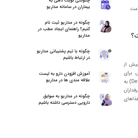
چگونگی نوبت دهی به
بیماران در سامانه مداریو
امت
چگونه در مداریو ثبت نام
کنیم؟ راهنمای ایجاد مطب در
مداریو
چگونه با تیم پشتیبانی مداریو
در ارتباط باشیم
بیش از
 برای
آموزش افزودن دارو به لیست
علاقه مندی ها در مداریو
پاک‌سازی بدن و بهبود سلامت خود هستند. در این میان، رژیم دتاکس (Detox) به
فداران
چگونه در مداریو به سوابق
غذاهای
دارویی دسترسی داشته باشیم