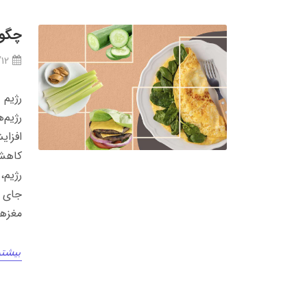
چگون
/12
رژیم 
رژیم‌
افزای
کاهش 
رژیم،
جای آ
مغزها
بیشتر