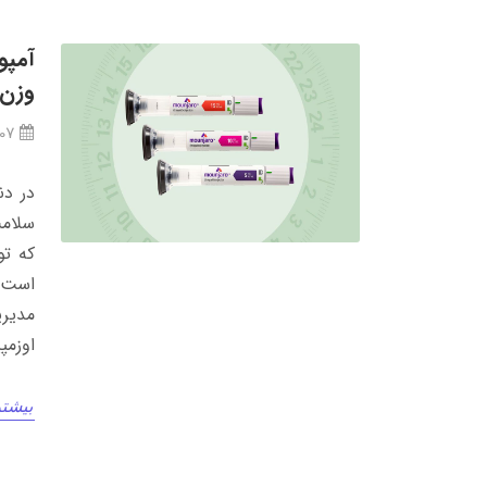
وزن
/07
در دن
سلامت
است. 
اوزمپ
بیشتر