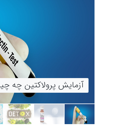
شیرینی بدون کالری: آیا ش
رژیم دتاکس (Detox): برنامه غذایی سالم یا یک باور نادرست؟
درستی هستند؟
آزمایش پرولاکتین چه چیز
چه کسانی نباید از قرص یا 