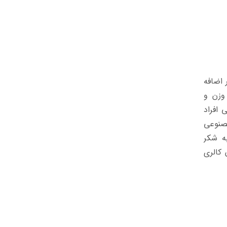
 اضافه
 وزن و
 افراد
مصنوعی
ه شکر
 کالری