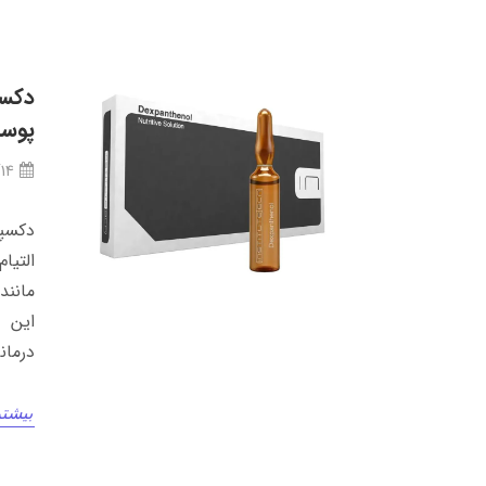
پوست
/14
التیا
مانند
این د
درمان
بیشتر