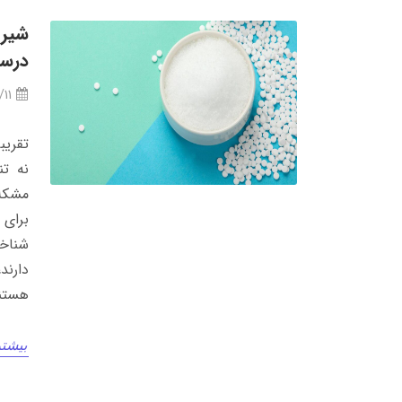
شیری
درست
/11
تقریب
نه تن
مشکلا
برای 
شناخ
دارند
هستن
بیشتر