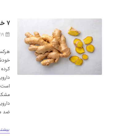
۷ خاصیت شگفت‌انگیز زنجبیل برای سلامتی
/19
هرکسی
خودش 
کرده 
داروی
است. 
مشکلا
داروی
ضد می
بیشتر